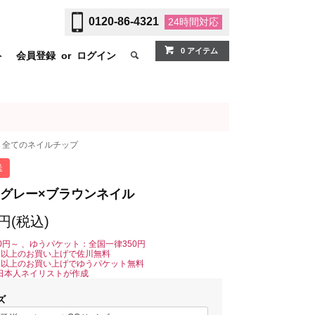
0120-86-4321
24時間
対応
0 アイテム
ト
会員登録
or
ログイン
全てのネイルチップ
送
グレー×ブラウンネイル
0円(税込)
0円～ 、ゆうパケット：全国一律350円
0円以上のお買い上げで佐川無料
0円以上のお買い上げでゆうパケット無料
日本人ネイリストが作成
ズ