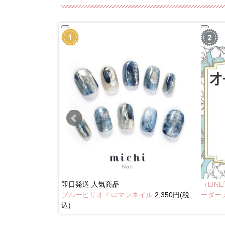
即日発送
人気商品
（LI
ブルーピリオドロマンネイル
2,350円(税
イル
2,350円(税込)
ーダー
込)