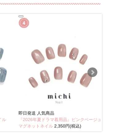
即日発送
人気商品
New
イル
『2026年夏ドラマ着用品』ピンクベージュ
琥珀のラテニュ
マグネットネイル
2,350円(税込)
込)