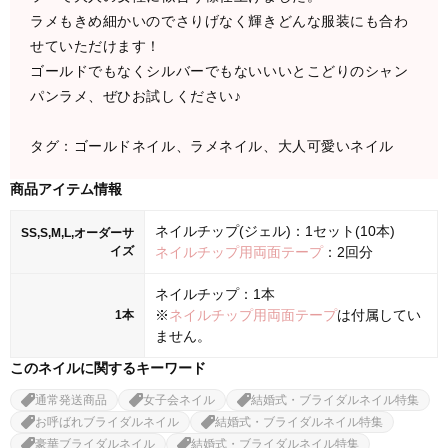
ラメもきめ細かいのでさりげなく輝きどんな服装にも合わ
せていただけます！
ゴールドでもなくシルバーでもないいいとこどりのシャン
パンラメ、ぜひお試しください♪
タグ：ゴールドネイル、ラメネイル、大人可愛いネイル
商品アイテム情報
ネイルチップ(ジェル)：1セット(10本)
SS,S,M,L,オーダーサ
イズ
ネイルチップ用両面テープ
：2回分
ネイルチップ：1本
※
ネイルチップ用両面テープ
は付属してい
1本
ません。
このネイルに関するキーワード
通常発送商品
女子会ネイル
結婚式・ブライダルネイル特集
お呼ばれブライダルネイル
結婚式・ブライダルネイル特集
豪華ブライダルネイル
結婚式・ブライダルネイル特集