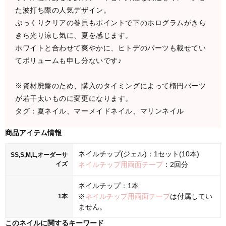
た波打ち際の人気デザイン。
ぷっくりクリアの巻貝もポイントで下のホログラムがきら
きら光り涼し気に、夏を感じます。
ホワイトと合わせて爽やかに、ヒトデのパーツも載せてい
てボリュームも申し分ないです♪
※資材廃盤のため、購入のタイミングによって楕円パーツ
が若干太いものに変更になります。
タグ：夏ネイル、マーメイドネイル、マリンネイル
商品アイテム情報
ネイルチップ(ジェル)：1セット(10本)
SS,S,M,L,オーダーサ
イズ
ネイルチップ用両面テープ
：2回分
ネイルチップ：1本
※
ネイルチップ用両面テープ
は付属してい
1本
ません。
このネイルに関するキーワード