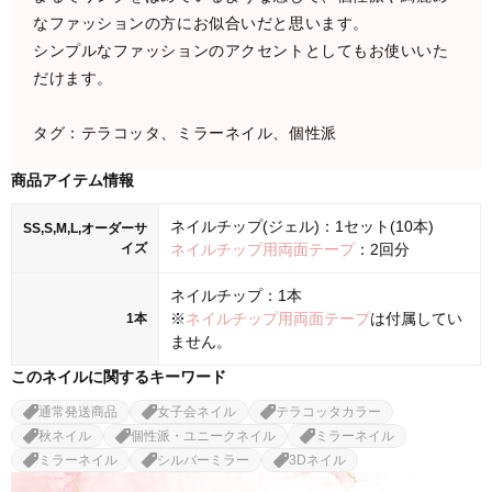
なファッションの方にお似合いだと思います。
シンプルなファッションのアクセントとしてもお使いいた
だけます。
タグ：テラコッタ、ミラーネイル、個性派
商品アイテム情報
ネイルチップ(ジェル)：1セット(10本)
SS,S,M,L,オーダーサ
イズ
ネイルチップ用両面テープ
：2回分
ネイルチップ：1本
※
ネイルチップ用両面テープ
は付属してい
1本
ません。
このネイルに関するキーワード
通常発送商品
女子会ネイル
テラコッタカラー
秋ネイル
個性派・ユニークネイル
ミラーネイル
ミラーネイル
シルバーミラー
3Dネイル