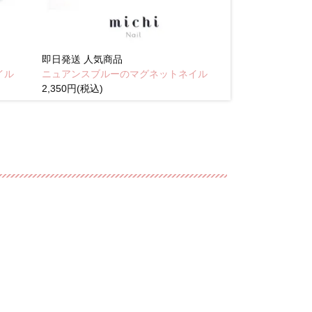
即日発送
人気商品
即日発送
人気商
イル
ニュアンスブルーのマグネットネイル
Brown pink
2,350円(税込)
(税込)