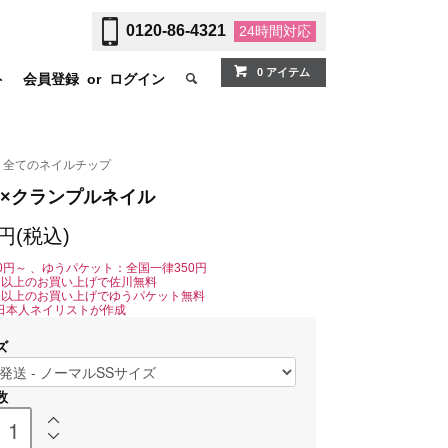
0120-86-4321
24時間
対応
0 アイテム
ト
会員登録
or
ログイン
全てのネイルチップ
×クランプルネイル
0円(税込)
0円～ 、ゆうパケット：全国一律350円
0円以上のお買い上げで佐川無料
0円以上のお買い上げでゆうパケット無料
日本人ネイリストが作成
ズ
数