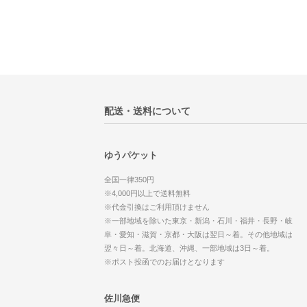
配送・送料について
ゆうパケット
全国一律350円
※4,000円以上で送料無料
※代金引換はご利用頂けません
※一部地域を除いた東京・新潟・石川・福井・長野・岐
阜・愛知・滋賀・京都・大阪は翌日～着。その他地域は
翌々日～着。北海道、沖縄、一部地域は3日～着。
※ポスト投函でのお届けとなります
佐川急便