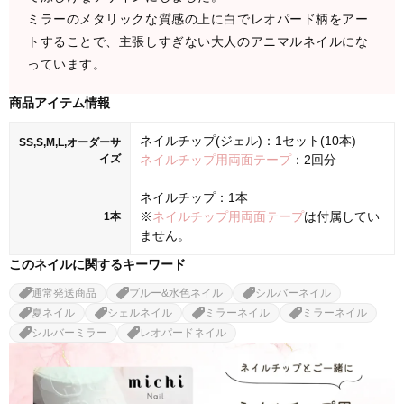
ミラーのメタリックな質感の上に白でレオパード柄をアー
トすることで、主張しすぎない大人のアニマルネイルにな
っています。
商品アイテム情報
ネイルチップ(ジェル)：1セット(10本)
SS,S,M,L,オーダーサ
イズ
ネイルチップ用両面テープ
：2回分
ネイルチップ：1本
※
ネイルチップ用両面テープ
は付属してい
1本
ません。
このネイルに関するキーワード
通常発送商品
ブルー&水色ネイル
シルバーネイル
夏ネイル
シェルネイル
ミラーネイル
ミラーネイル
シルバーミラー
レオパードネイル