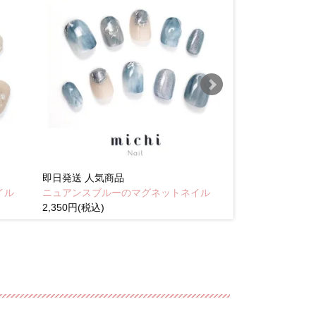
即日発送
人気商品
即日発送
人気商
イル
ニュアンスブルーのマグネットネイル
Brown pink
2,350円(税込)
(税込)