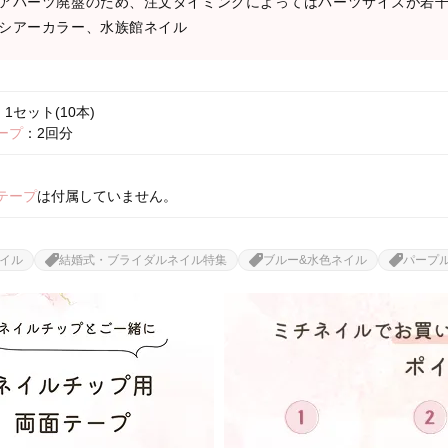
アパーツ廃盤のため、注文タイミングによってはパーツサイズが若
シアーカラー、水族館ネイル
1セット(10本)
ープ
：2回分
テープ
は付属していません。
イル
結婚式・ブライダルネイル特集
ブルー&水色ネイル
パープ