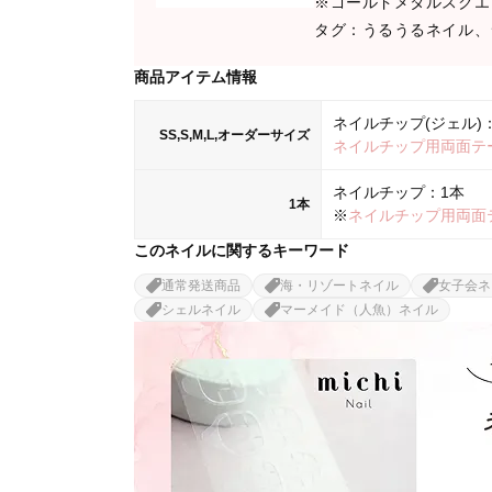
※ゴールドメタルスクエ
タグ：うるうるネイル、
商品アイテム情報
ネイルチップ(ジェル)：
SS,S,M,L,オーダーサイズ
ネイルチップ用両面テ
ネイルチップ：1本
1本
※
ネイルチップ用両面
このネイルに関するキーワード
通常発送商品
海・リゾートネイル
女子会ネ
シェルネイル
マーメイド（人魚）ネイル