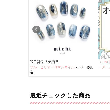
即日発送
人気商品
（LI
ブルーピリオドロマンネイル
2,350円(税
奥行きネイル
ーダー
込)
最近チェックした商品