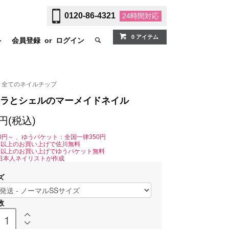
0120-86-4321
24時間
対応
0 アイテム
ト
会員登録
or
ログイン
全てのネイルチップ
ラとシェルのマーメイドネイル
0円(税込)
0円～ 、ゆうパケット：全国一律350円
0円以上のお買い上げで佐川無料
0円以上のお買い上げでゆうパケット無料
日本人ネイリストが作成
ズ
数