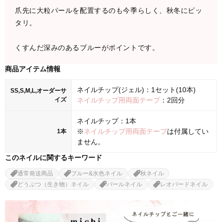
爪先に大粒パールを配置するのも今季らしく、秋冬にピッ
タリ。
くすんだ深みのあるブルーがポイントです。
商品アイテム情報
ネイルチップ(ジェル)：1セット(10本)
SS,S,M,L,オーダーサ
イズ
ネイルチップ用両面テープ
：2回分
ネイルチップ：1本
※
ネイルチップ用両面テープ
は付属してい
1本
ません。
このネイルに関するキーワード
通常発送商品
ブルー&水色ネイル
秋ネイル
どうぶつ（生き物）ネイル
パールネイル
レオパードネイル