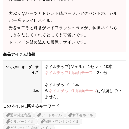
大ぶりなパーツとトレンド蝶パーツがアクセントの、シル
バー系キレイ目ネイル。
光を当てると輝きが増すフラッシュラメが、韓国ネイルら
しさをだしてくれてとっても可愛いです。
トレンドを詰め込んだ贅沢デザインです。
商品アイテム情報
ネイルチップ(ジェル)：1セット(10本)
SS,S,M,L,オーダーサ
イズ
ネイルチップ用両面テープ
：2回分
ネイルチップ：1本
※
ネイルチップ用両面テープ
は付属してい
1本
ません。
このネイルに関するキーワード
通常発送商品
デートネイル
女子会ネイル
シルバーネイル
韓国・ワンホンネイル
どうぶつ（生き物）ネイル