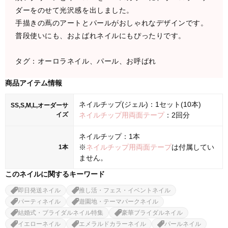
ダーをのせて光沢感を出しました。
手描きの蔦のアートとパールがおしゃれなデザインです。
普段使いにも、およばれネイルにもぴったりです。
タグ：オーロラネイル、パール、お呼ばれ
商品アイテム情報
ネイルチップ(ジェル)：1セット(10本)
SS,S,M,L,オーダーサ
イズ
ネイルチップ用両面テープ
：2回分
ネイルチップ：1本
※
ネイルチップ用両面テープ
は付属してい
1本
ません。
このネイルに関するキーワード
即日発送ネイル
推し活・フェス・イベントネイル
パーティネイル
遊園地・テーマパークネイル
結婚式・ブライダルネイル特集
豪華ブライダルネイル
イエローネイル
エメラルドカラーネイル
パールネイル