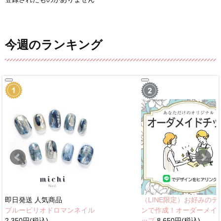
今週のランキング
即日発送
人気商品
（LINE限定）お好みのデ
ブルーピリオドロマンネイル
ンで作成！オーダーメイ
2,350円(税込)
ップ
8,650円(税込)