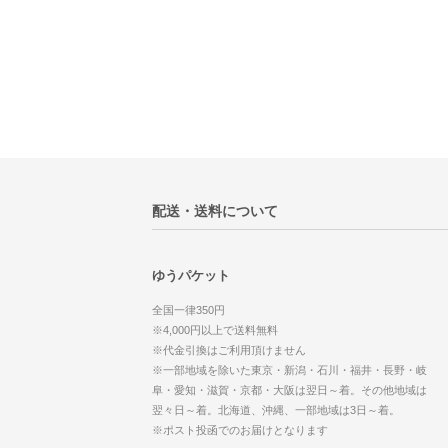
配送・送料について
ゆうパケット
全国一律350円
※4,000円以上で送料無料
※代金引換はご利用頂けません
※一部地域を除いた東京・新潟・石川・福井・長野・岐
阜・愛知・滋賀・京都・大阪は翌日～着。その他地域は
翌々日～着。北海道、沖縄、一部地域は3日～着。
※ポスト投函でのお届けとなります