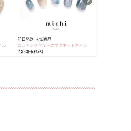
即日発送
人気商品
即日発送
人気商
イル
ニュアンスブルーのマグネットネイル
Brown pink
2,350円(税込)
(税込)