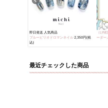
即日発送
人気商品
（LI
ブルーピリオドロマンネイル
2,350円(税
奥行きネイル
ーダー
込)
最近チェックした商品