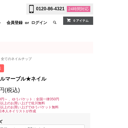
0120-86-4321
24時間
対応
0 アイテム
ト
会員登録
or
ログイン
全てのネイルチップ
送
ルマーブル★ネイル
0円(税込)
0円～ 、ゆうパケット：全国一律350円
0円以上のお買い上げで佐川無料
0円以上のお買い上げでゆうパケット無料
日本人ネイリストが作成
ズ