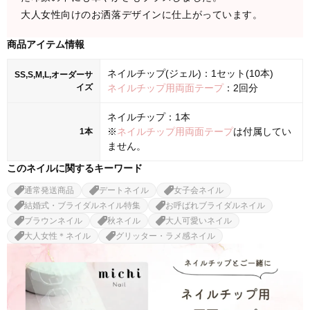
大人女性向けのお洒落デザインに仕上がっています。
商品アイテム情報
ネイルチップ(ジェル)：1セット(10本)
SS,S,M,L,オーダーサ
イズ
ネイルチップ用両面テープ
：2回分
ネイルチップ：1本
※
ネイルチップ用両面テープ
は付属してい
1本
ません。
このネイルに関するキーワード
通常発送商品
デートネイル
女子会ネイル
結婚式・ブライダルネイル特集
お呼ばれブライダルネイル
ブラウンネイル
秋ネイル
大人可愛いネイル
大人女性＊ネイル
グリッター・ラメ感ネイル