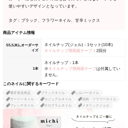
使いやすいデザインとなっています。
タグ：ブラック、フラワーネイル、甘辛ミックス
商品アイテム情報
ネイルチップ(ジェル)：1セット(10本)
SS,S,M,L,オーダーサ
イズ
ネイルチップ用両面テープ
：2回分
ネイルチップ：1本
※
ネイルチップ用両面テープ
は付属してい
1本
ません。
このネイルに関するキーワード
通常発送商品
ブラックネイル
シルバーネイル
ガーリーネイル
カジュアルネイル
花柄・フラワーネイル
フレンチネイル
ホログラムネイル
メタリックジェル