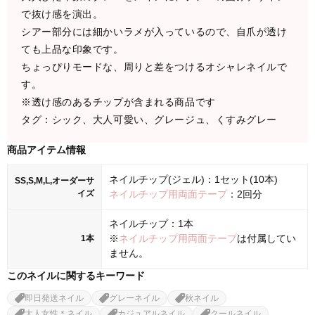
で抜け感を演出。
シアー部分には細かいラメが入っているので、自爪が透け
ても上品な印象です。
ちょっぴりモードな、周りと差をつけるオシャレネイルで
す。
※透け感のあるチップが含まれる商品です
タグ：シック、大人可愛い、グレージュ、くすみグレー
商品アイテム情報
ネイルチップ(ジェル)：1セット(10本)
SS,S,M,L,オーダーサ
イズ
ネイルチップ用両面テープ
：2回分
ネイルチップ：1本
※
ネイルチップ用両面テープ
は付属してい
1本
ません。
このネイルに関するキーワード
即日発送ネイル
グレーネイル
秋ネイル
大人女性＊ネイル
カジュアルネイル
クールネイル