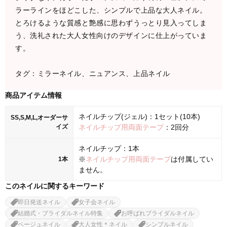
ラーラインをほどこした、シンプルで上品な大人ネイル。
とろけるような質感と艶感に思わずうっとり見入ってしま
う、洗礼された大人女性向けのデザインに仕上がっていま
す。
タグ：ミラーネイル、ニュアンス、上品ネイル
商品アイテム情報
ネイルチップ(ジェル)：1セット(10本)
SS,S,M,L,オーダーサ
イズ
ネイルチップ用両面テープ
：2回分
ネイルチップ：1本
※
ネイルチップ用両面テープ
は付属してい
1本
ません。
このネイルに関するキーワード
即日発送ネイル
女子会ネイル
結婚式・ブライダルネイル特集
お呼ばれブライダルネイル
ベージュネイル
大人女性＊ネイル
シンプルネイル