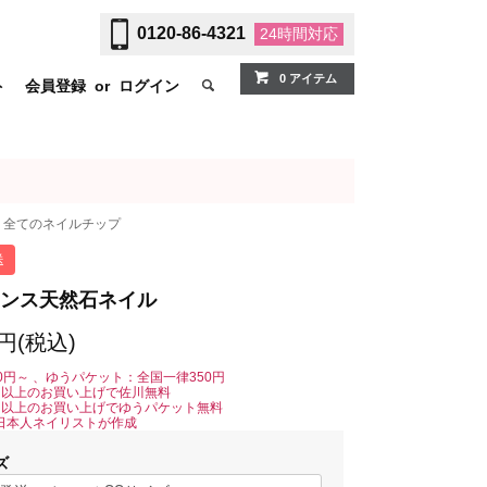
0120-86-4321
24時間
対応
0 アイテム
ト
会員登録
or
ログイン
全てのネイルチップ
送
ンス天然石ネイル
0円(税込)
0円～ 、ゆうパケット：全国一律350円
0円以上のお買い上げで佐川無料
0円以上のお買い上げでゆうパケット無料
日本人ネイリストが作成
ズ