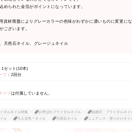
込められた金箔がポイントになっています。
、使用資材廃盤によりグレーカラーの色味がわずかに濃いものに変更に
がございます。
、天然石ネイル、グレージュネイル
1セット(10本)
ープ
：2回分
テープ
は付属していません。
イダルネイル特集
お呼ばれブライダルネイル
結婚式・ブライダルネイ
イル
大人女性＊ネイル
天然石ネイル
ニュアンス・塗りかけネイ