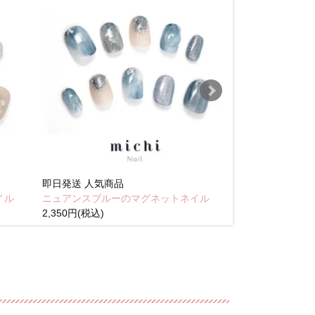
即日発送
人気商品
即日発送
人気商
イル
ニュアンスブルーのマグネットネイル
Brown pink
2,350円(税込)
(税込)