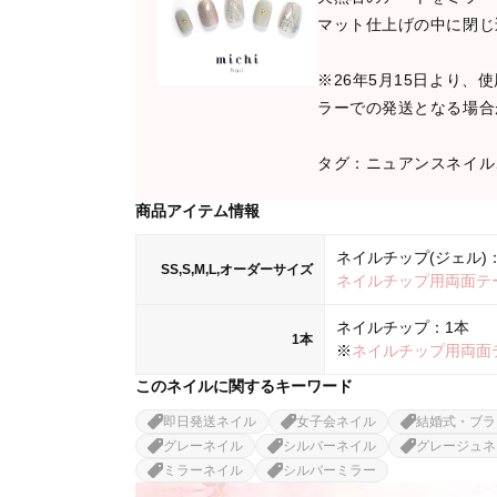
マット仕上げの中に閉じ
※26年5月15日より
ラーでの発送となる場合
タグ：ニュアンスネイル
商品アイテム情報
ネイルチップ(ジェル)：
SS,S,M,L,オーダーサイズ
ネイルチップ用両面テ
ネイルチップ：1本
1本
※
ネイルチップ用両面
このネイルに関するキーワード
即日発送ネイル
女子会ネイル
結婚式・ブラ
グレーネイル
シルバーネイル
グレージュネ
ミラーネイル
シルバーミラー