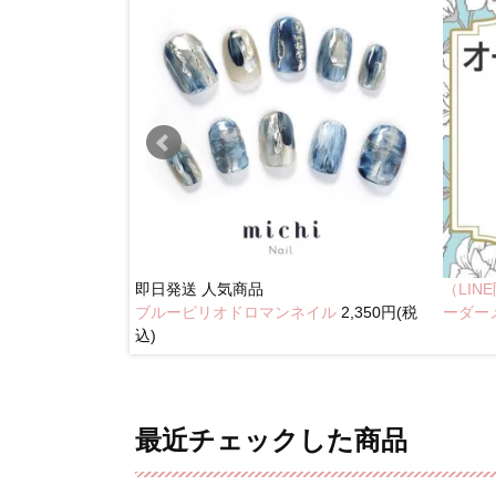
即日発送
人気商品
（LI
ブルーピリオドロマンネイル
2,350円(税
奥行きネイル
ーダー
込)
最近チェックした商品