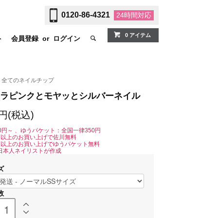
0120-86-4321
24時間
対応
0 アイテム
ト
会員登録
or
ログイン
全てのネイルチップ
ラピンクとモヤッとシルバーネイル
0円(税込)
0円～ 、ゆうパケット：全国一律350円
0円以上のお買い上げで佐川無料
0円以上のお買い上げでゆうパケット無料
日本人ネイリストが作成
ズ
数