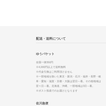
配送・送料について
ゆうパケット
全国一律350円
※4,000円以上で送料無料
※代金引換はご利用頂けません
※一部地域を除いた東京・新潟・石川・福井・長野・岐
阜・愛知・滋賀・京都・大阪は翌日～着。その他地域は
翌々日～着。北海道、沖縄、一部地域は3日～着。
※ポスト投函でのお届けとなります
佐川急便