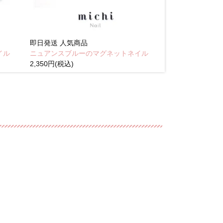
即日発送
人気商品
即日発送
人気商
イル
ニュアンスブルーのマグネットネイル
Brown pink
2,350円(税込)
(税込)