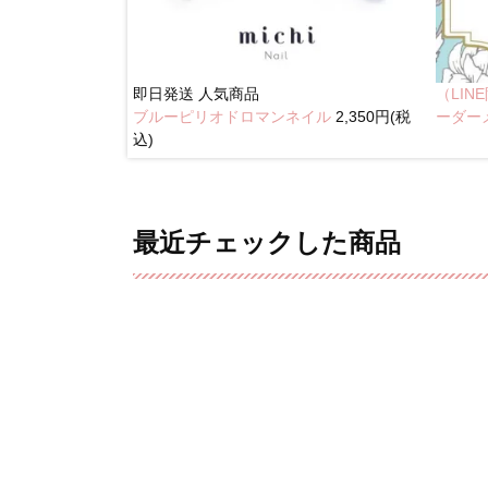
即日発送
人気商品
（LI
ブルーピリオドロマンネイル
2,350円(税
奥行きネイル
ーダー
込)
最近チェックした商品