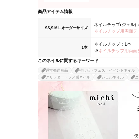
商品アイテム情報
ネイルチップ(ジェル)：
SS,S,M,L,オーダーサイズ
ネイルチップ用両面テ
ネイルチップ：1本
1本
※
ネイルチップ用両面
このネイルに関するキーワード
通常発送商品
推し活・フェス・イベントネイル
グリッター・ラメ感ネイル
シェルネイル
ニ