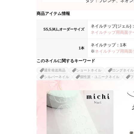
タグ：フレンチ、ネオン
商品アイテム情報
ネイルチップ(ジェル)：
SS,S,M,L,オーダーサイズ
ネイルチップ用両面テ
ネイルチップ：1本
1本
※
ネイルチップ用両面
このネイルに関するキーワード
通常発送商品
ショートネイル
ロングネイル
シルバーネイル
個性派・ユニークネイル
フ