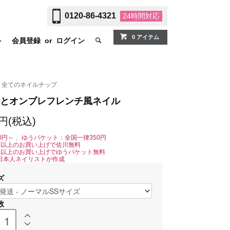
0120-86-4321
24時間
対応
0 アイテム
ト
会員登録
or
ログイン
全てのネイルチップ
とオンブレフレンチ風ネイル
0円(税込)
0円～ 、ゆうパケット：全国一律350円
0円以上のお買い上げで佐川無料
0円以上のお買い上げでゆうパケット無料
日本人ネイリストが作成
ズ
数