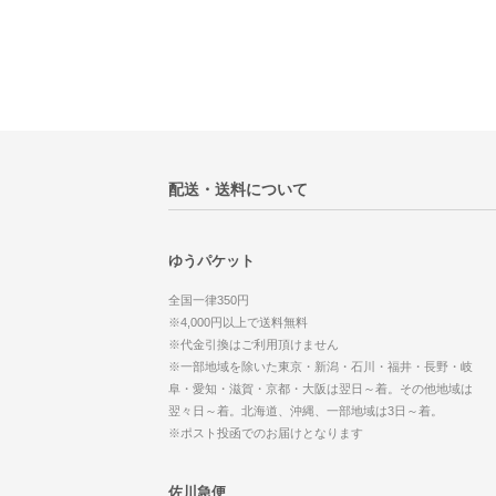
配送・送料について
ゆうパケット
全国一律350円
※4,000円以上で送料無料
※代金引換はご利用頂けません
※一部地域を除いた東京・新潟・石川・福井・長野・岐
阜・愛知・滋賀・京都・大阪は翌日～着。その他地域は
翌々日～着。北海道、沖縄、一部地域は3日～着。
※ポスト投函でのお届けとなります
佐川急便