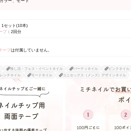
カラー、モード
1セット(10本)
ープ
：2回分
テープ
は付属していません。
推し活・フェス・イベントネイル
パーティネイル
ピンクネイル
レンチネイル
モードネイル
ユニセックス（メンズ）デザインネイル