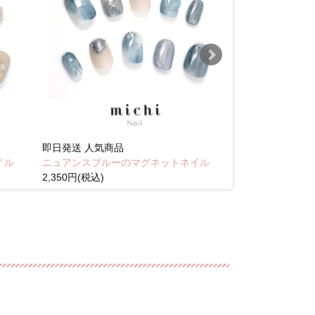
即日発送
人気商品
即日発送
人気商
イル
ニュアンスブルーのマグネットネイル
Brown pink
2,350円(税込)
(税込)