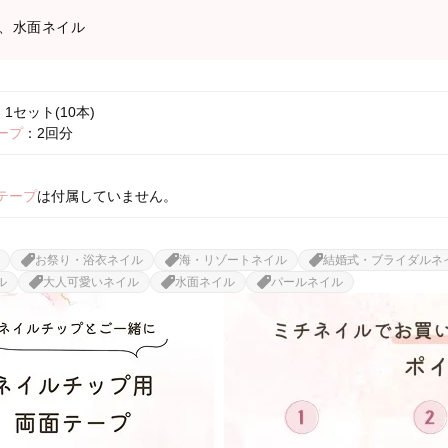
、水面ネイル
1セット(10本)
ープ
：2回分
テープ
は付属していません。
お祭り・浴衣ネイル
海・リゾートネイル
結婚式・ブライダルネ
ル
大人可愛いネイル
水面ネイル
パールネイル