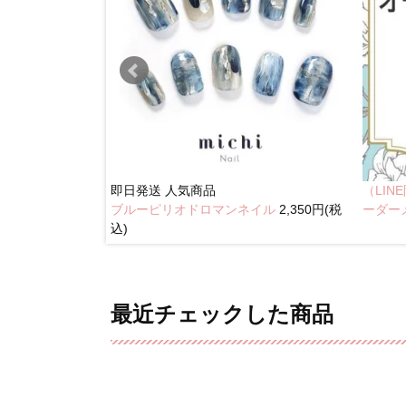
即日発送
人気商品
（LI
ブルーピリオドロマンネイル
2,350円(税
奥行きネイル
ーダー
込)
最近チェックした商品