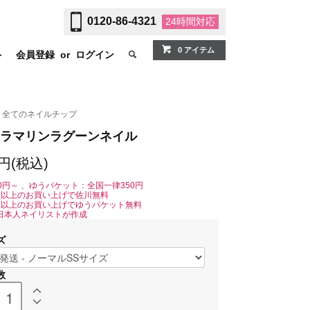
0120-86-4321
24時間
対応
0 アイテム
ト
会員登録
or
ログイン
全てのネイルチップ
ラマリンラグーンネイル
0円(税込)
0円～ 、ゆうパケット：全国一律350円
0円以上のお買い上げで佐川無料
0円以上のお買い上げでゆうパケット無料
日本人ネイリストが作成
ズ
数