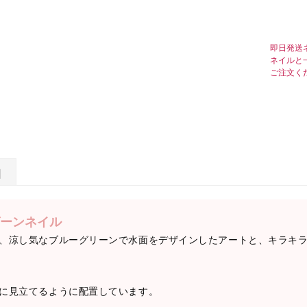
即日発送
ネイルと
ご注文く
日
ーンネイル
、涼し気なブルーグリーンで水面をデザインしたアートと、キラキ
に見立てるように配置しています。