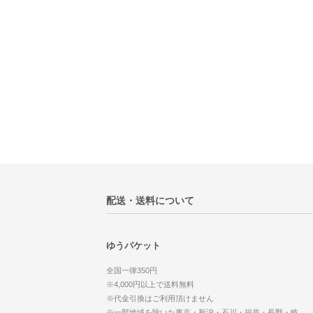
配送・送料について
ゆうパケット
全国一律350円
※4,000円以上で送料無料
※代金引換はご利用頂けません
※一部地域を除いた東京・新潟・石川・福井・長野・岐