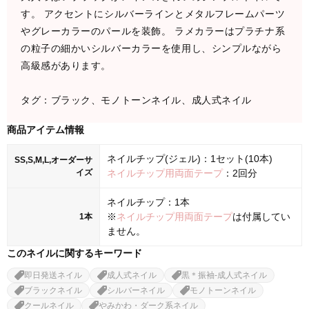
す。 アクセントにシルバーラインとメタルフレームパーツ
やグレーカラーのパールを装飾。 ラメカラーはプラチナ系
の粒子の細かいシルバーカラーを使用し、シンプルながら
高級感があります。
タグ：ブラック、モノトーンネイル、成人式ネイル
商品アイテム情報
ネイルチップ(ジェル)：1セット(10本)
SS,S,M,L,オーダーサ
イズ
ネイルチップ用両面テープ
：2回分
ネイルチップ：1本
※
ネイルチップ用両面テープ
は付属してい
1本
ません。
このネイルに関するキーワード
即日発送ネイル
成人式ネイル
黒＊振袖-成人式ネイル
ブラックネイル
シルバーネイル
モノトーンネイル
クールネイル
やみかわ・ダーク系ネイル