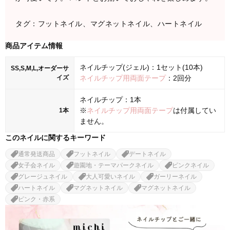
タグ：フットネイル、マグネットネイル、ハートネイル
商品アイテム情報
ネイルチップ(ジェル)：1セット(10本)
SS,S,M,L,オーダーサ
イズ
ネイルチップ用両面テープ
：2回分
ネイルチップ：1本
※
ネイルチップ用両面テープ
は付属してい
1本
ません。
このネイルに関するキーワード
通常発送商品
フットネイル
デートネイル
女子会ネイル
遊園地・テーマパークネイル
ピンクネイル
グレージュネイル
大人可愛いネイル
ガーリーネイル
ハートネイル
マグネットネイル
マグネットネイル
ピンク・赤系