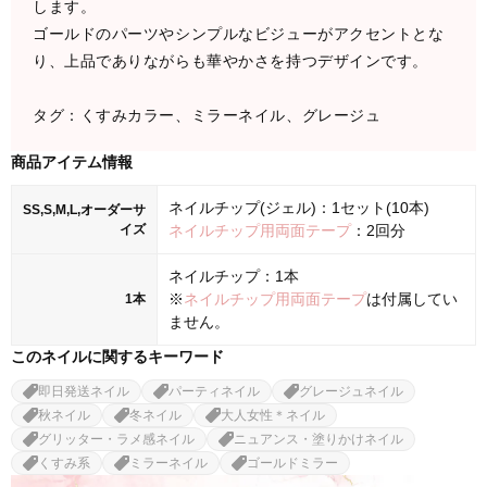
します。
ゴールドのパーツやシンプルなビジューがアクセントとな
り、上品でありながらも華やかさを持つデザインです。
タグ：くすみカラー、ミラーネイル、グレージュ
商品アイテム情報
ネイルチップ(ジェル)：1セット(10本)
SS,S,M,L,オーダーサ
イズ
ネイルチップ用両面テープ
：2回分
ネイルチップ：1本
※
ネイルチップ用両面テープ
は付属してい
1本
ません。
このネイルに関するキーワード
即日発送ネイル
パーティネイル
グレージュネイル
秋ネイル
冬ネイル
大人女性＊ネイル
グリッター・ラメ感ネイル
ニュアンス・塗りかけネイル
くすみ系
ミラーネイル
ゴールドミラー