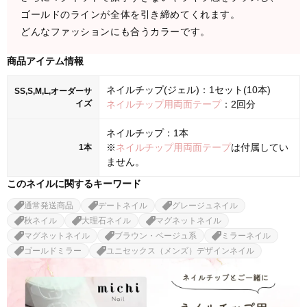
ゴールドのラインが全体を引き締めてくれます。
どんなファッションにも合うカラーです。
商品アイテム情報
ネイルチップ(ジェル)：1セット(10本)
SS,S,M,L,オーダーサ
イズ
ネイルチップ用両面テープ
：2回分
ネイルチップ：1本
※
ネイルチップ用両面テープ
は付属してい
1本
ません。
このネイルに関するキーワード
通常発送商品
デートネイル
グレージュネイル
秋ネイル
大理石ネイル
マグネットネイル
マグネットネイル
ブラウン・ベージュ系
ミラーネイル
ゴールドミラー
ユニセックス（メンズ）デザインネイル