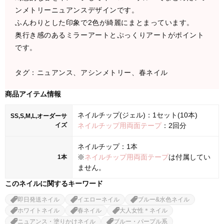
ンメトリーニュアンスデザインです。
ふんわりとした印象で2色が綺麗にまとまっています。
奥行き感のあるミラーアートとぷっくりアートがポイント
です。
タグ：ニュアンス、アシンメトリー、春ネイル
商品アイテム情報
ネイルチップ(ジェル)：1セット(10本)
SS,S,M,L,オーダーサ
イズ
ネイルチップ用両面テープ
：2回分
ネイルチップ：1本
※
ネイルチップ用両面テープ
は付属してい
1本
ません。
このネイルに関するキーワード
即日発送ネイル
イエローネイル
ブルー&水色ネイル
ホワイトネイル
春ネイル
大人女性＊ネイル
ニュアンス・塗りかけネイル
ブルー・パープル系