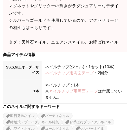
マグネットやグリッターの輝きがラグジュアリーなデザイ
ンです。
シルバーもゴールドも使用しているので、アクセサリーと
の相性もばっちりです。
タグ：天然石ネイル、ニュアンスネイル、お呼ばれネイル
商品アイテム情報
ネイルチップ(ジェル)：1セット(10本)
SS,S,M,L,オーダーサ
イズ
ネイルチップ用両面テープ
：2回分
ネイルチップ：1本
※
ネイルチップ用両面テープ
は付属してい
1本
ません。
このネイルに関するキーワード
即日発送ネイル
パーティネイル
結婚式・ブライダルネイル特集
お呼ばれブライダルネイル
ホワイトネイル
ゴールドネイル
シルバーネイル