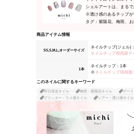
シェルアートは、まるで
※透け感のあるチップが
タグ：紫陽花、梅雨、お
商品アイテム情報
ネイルチップ(ジェル)：
SS,S,M,L,オーダーサイズ
ネイルチップ用両面テ
ネイルチップ：1本
1本
※
ネイルチップ用両面
このネイルに関するキーワード
即日発送ネイル
梅雨・紫陽花ネイル
デート
グリッター・ラメ感ネイル
シアー・透け感ネイル