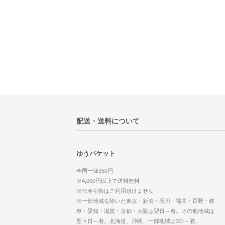
配送・送料について
ゆうパケット
全国一律350円
※4,000円以上で送料無料
※代金引換はご利用頂けません
※一部地域を除いた東京・新潟・石川・福井・長野・岐
阜・愛知・滋賀・京都・大阪は翌日～着。その他地域は
翌々日～着。北海道、沖縄、一部地域は3日～着。