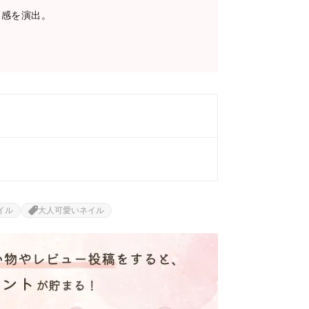
節感を演出。
イル
大人可愛いネイル