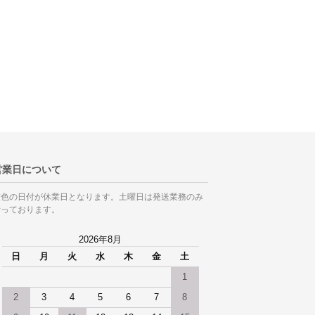
営業日について
灰色の日付が休業日となります。土曜日は発送業務のみ
行っております。
2026年8月
日
月
火
水
木
金
土
1
2
3
4
5
6
7
8