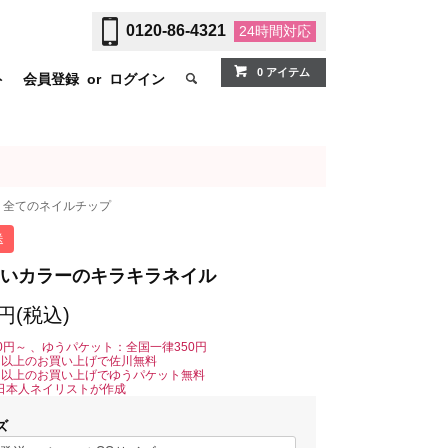
0120-86-4321
24時間
対応
0 アイテム
ト
会員登録
or
ログイン
全てのネイルチップ
送
いカラーのキラキラネイル
0円(税込)
0円～ 、ゆうパケット：全国一律350円
0円以上のお買い上げで佐川無料
0円以上のお買い上げでゆうパケット無料
日本人ネイリストが作成
ズ