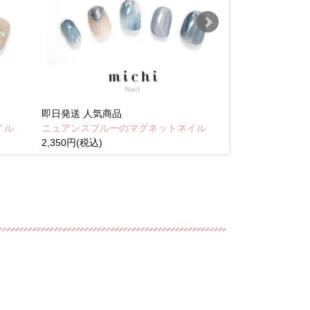
即日発送
人気商品
即日発送
人気商
イル
ニュアンスブルーのマグネットネイル
Brown pink
2,350円(税込)
(税込)