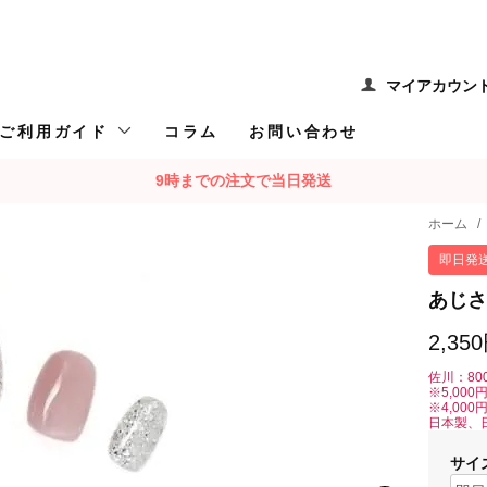
マイアカウン
ご利用ガイド
コラム
お問い合わせ
9時までの注文で当日発送
ホーム
/
即日発
あじさ
2,35
佐川：80
※5,00
※4,00
日本製、
サイ