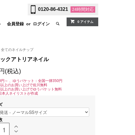
0120-86-4321
24時間
対応
0 アイテム
ト
会員登録
or
ログイン
全てのネイルチップ
ックアトリアネイル
0円(税込)
0円～ 、ゆうパケット：全国一律350円
0円以上のお買い上げで佐川無料
0円以上のお買い上げでゆうパケット無料
日本人ネイリストが作成
ズ
数