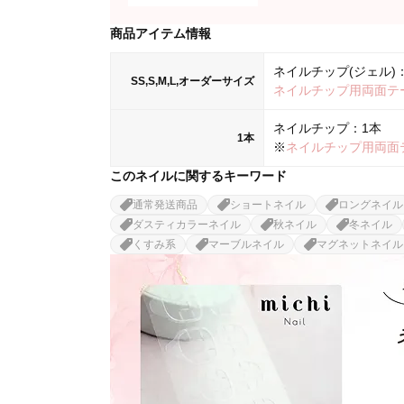
商品アイテム情報
ネイルチップ(ジェル)：
SS,S,M,L,オーダーサイズ
ネイルチップ用両面テ
ネイルチップ：1本
1本
※
ネイルチップ用両面
このネイルに関するキーワード
通常発送商品
ショートネイル
ロングネイル
ダスティカラーネイル
秋ネイル
冬ネイル
くすみ系
マーブルネイル
マグネットネイル