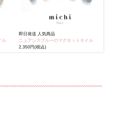
即日発送
人気商品
即日発送
人気商
イル
ニュアンスブルーのマグネットネイル
Brown pink
2,350円(税込)
(税込)