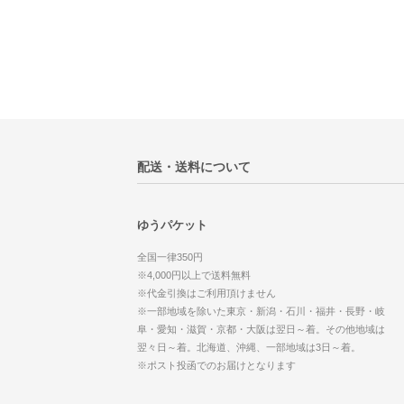
配送・送料について
ゆうパケット
全国一律350円
※4,000円以上で送料無料
※代金引換はご利用頂けません
※一部地域を除いた東京・新潟・石川・福井・長野・岐
阜・愛知・滋賀・京都・大阪は翌日～着。その他地域は
翌々日～着。北海道、沖縄、一部地域は3日～着。
※ポスト投函でのお届けとなります