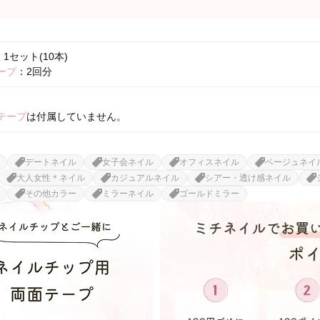
1セット(10本)
ープ
：2回分
テープ
は付属していません。
デートネイル
女子会ネイル
オフィスネイル
ベージュネイ
大人女性＊ネイル
カジュアルネイル
シアー・透け感ネイル
その他カラー
ミラーネイル
ゴールドミラー