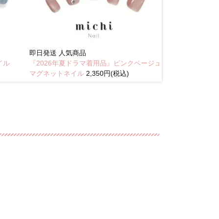
即日発送
人気商品
New
イル
『2026年夏ドラマ着用品』ピンクベージュ
琥珀のラテニュ
マグネットネイル
2,350円(税込)
込)