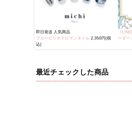
即日発送
人気商品
（LI
ブルーピリオドロマンネイル
2,350円(税
イル
2,350円(税込)
ーダー
込)
最近チェックした商品