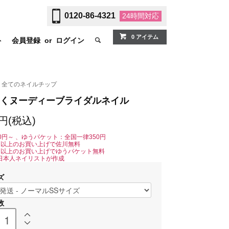
0120-86-4321
24時間
対応
0 アイテム
ト
会員登録
or
ログイン
全てのネイルチップ
くヌーディーブライダルネイル
0円(税込)
0円～ 、ゆうパケット：全国一律350円
0円以上のお買い上げで佐川無料
0円以上のお買い上げでゆうパケット無料
日本人ネイリストが作成
ズ
数