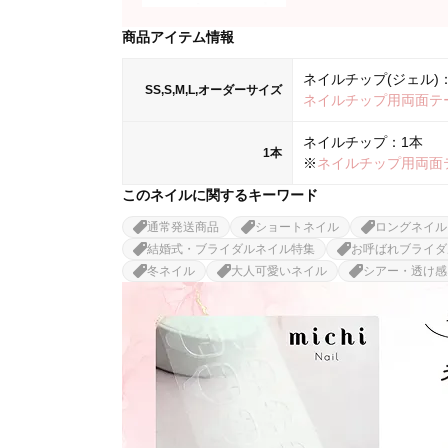
商品アイテム情報
ネイルチップ(ジェル)：
SS,S,M,L,オーダーサイズ
ネイルチップ用両面テ
ネイルチップ：1本
1本
※
ネイルチップ用両面
このネイルに関するキーワード
通常発送商品
ショートネイル
ロングネイル
結婚式・ブライダルネイル特集
お呼ばれブライダ
冬ネイル
大人可愛いネイル
シアー・透け感