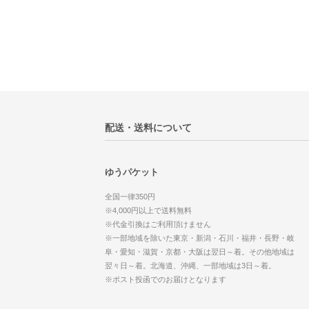
配送・送料について
ゆうパケット
全国一律350円
※4,000円以上で送料無料
※代金引換はご利用頂けません
※一部地域を除いた東京・新潟・石川・福井・長野・岐
阜・愛知・滋賀・京都・大阪は翌日～着。その他地域は
翌々日～着。北海道、沖縄、一部地域は3日～着。
※ポスト投函でのお届けとなります