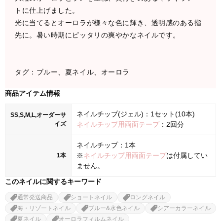
トに仕上げました。
光に当てるとオーロラが様々な色に輝き、透明感のある指
先に。暑い時期にピッタリの爽やかなネイルです。
タグ：ブルー、夏ネイル、オーロラ
商品アイテム情報
ネイルチップ(ジェル)：1セット(10本)
SS,S,M,L,オーダーサ
イズ
ネイルチップ用両面テープ
：2回分
ネイルチップ：1本
※
ネイルチップ用両面テープ
は付属してい
1本
ません。
このネイルに関するキーワード
通常発送商品
ショートネイル
ロングネイル
海・リゾートネイル
ブルー&水色ネイル
シアーカラーネイル
夏ネイル
オーロラフィルムネイル