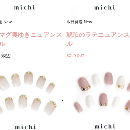
送
New
即日発送
New
マグ奥ゆきニュアンス
琥珀のラテニュアンス
ル
ル
円(税込)
SOLD OUT