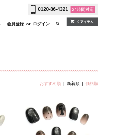
0120-86-4321
24時間
対応
0 アイテム
ト
会員登録
or
ログイン
おすすめ順
| 新着順 |
価格順