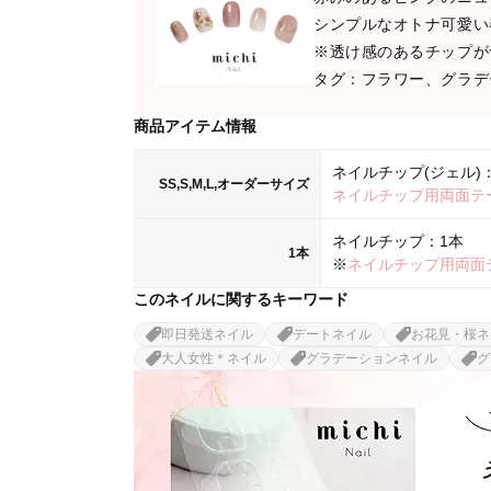
シンプルなオトナ可愛い
※透け感のあるチップが
タグ：フラワー、グラデ
商品アイテム情報
ネイルチップ(ジェル)：
SS,S,M,L,オーダーサイズ
ネイルチップ用両面テ
ネイルチップ：1本
1本
※
ネイルチップ用両面
このネイルに関するキーワード
即日発送ネイル
デートネイル
お花見・桜ネ
大人女性＊ネイル
グラデーションネイル
グ