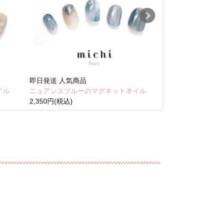
即日発送
人気商品
即日発送
人気商
イル
ニュアンスブルーのマグネットネイル
Brown pink
2,350円(税込)
(税込)