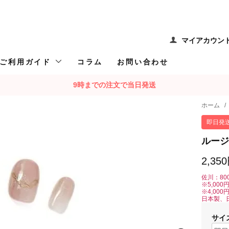
マイアカウン
ご利用ガイド
コラム
お問い合わせ
9時までの注文で当日発送
ホーム
/
即日発
ルージ
2,35
佐川：80
※5,00
※4,00
日本製、
サイ