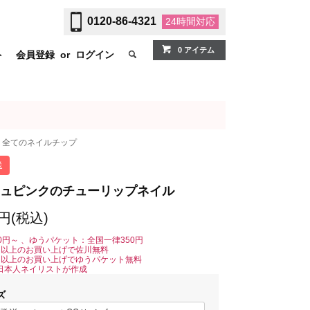
0120-86-4321
24時間
対応
0 アイテム
ト
会員登録
or
ログイン
全てのネイルチップ
送
ュピンクのチューリップネイル
0円(税込)
0円～ 、ゆうパケット：全国一律350円
0円以上のお買い上げで佐川無料
0円以上のお買い上げでゆうパケット無料
日本人ネイリストが作成
ズ