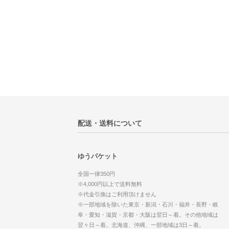
配送・送料について
ゆうパケット
全国一律350円
※4,000円以上で送料無料
※代金引換はご利用頂けません
※一部地域を除いた東京・新潟・石川・福井・長野・岐
阜・愛知・滋賀・京都・大阪は翌日～着。その他地域は
翌々日～着。北海道、沖縄、一部地域は3日～着。