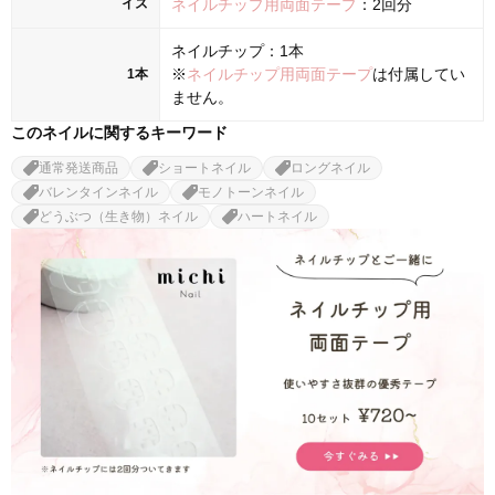
イズ
ネイルチップ用両面テープ
：2回分
ネイルチップ：1本
※
ネイルチップ用両面テープ
は付属してい
1本
ません。
このネイルに関するキーワード
通常発送商品
ショートネイル
ロングネイル
バレンタインネイル
モノトーンネイル
どうぶつ（生き物）ネイル
ハートネイル