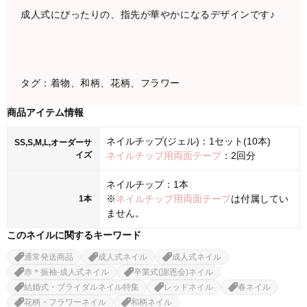
成人式にぴったりの、指先が華やかになるデザインです♪
タグ：着物、和柄、花柄、フラワー
商品アイテム情報
ネイルチップ(ジェル)：1セット(10本)
SS,S,M,L,オーダーサ
イズ
ネイルチップ用両面テープ
：2回分
ネイルチップ：1本
※
ネイルチップ用両面テープ
は付属してい
1本
ません。
このネイルに関するキーワード
通常発送商品
成人式ネイル
成人式ネイル
赤＊振袖-成人式ネイル
卒業式(謝恩会)ネイル
結婚式・ブライダルネイル特集
レッドネイル
春ネイル
花柄・フラワーネイル
和柄ネイル