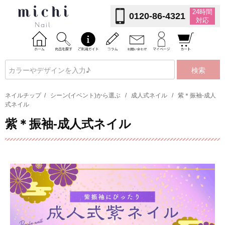
24時間
0120-86-4321
対応
検索
ネイルチップ
/
シーン(イベント)から選ぶ
/
成人式ネイル
/
紫＊振袖-成人
式ネイル
紫＊振袖-成人式ネイル