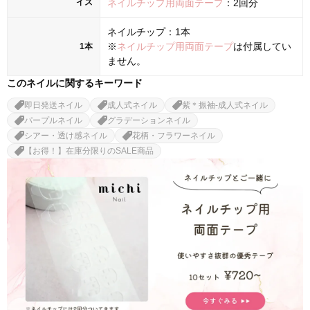
イズ
ネイルチップ用両面テープ
：2回分
ネイルチップ：1本
※
ネイルチップ用両面テープ
は付属してい
1本
ません。
このネイルに関するキーワード
即日発送ネイル
成人式ネイル
紫＊振袖-成人式ネイル
パープルネイル
グラデーションネイル
シアー・透け感ネイル
花柄・フラワーネイル
【お得！】在庫分限りのSALE商品