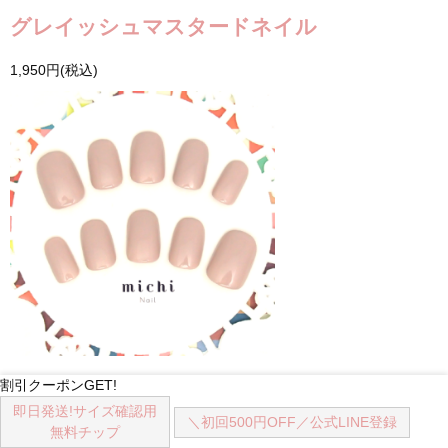
グレイッシュマスタードネイル
1,950円(税込)
割引クーポンGET!
グレイッシュローズネイル
即日発送!
サイズ確認用
＼初回500円OFF／
公式LINE登録
1,950円(税込)
無料チップ