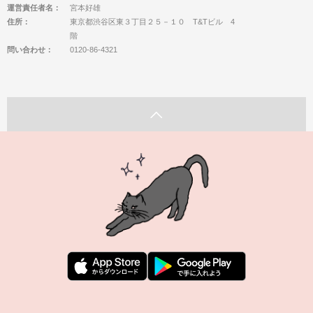
運営責任者名：
宮本好雄
住所：
東京都渋谷区東３丁目２５－１０ T&Tビル 4
階
問い合わせ：
0120-86-4321