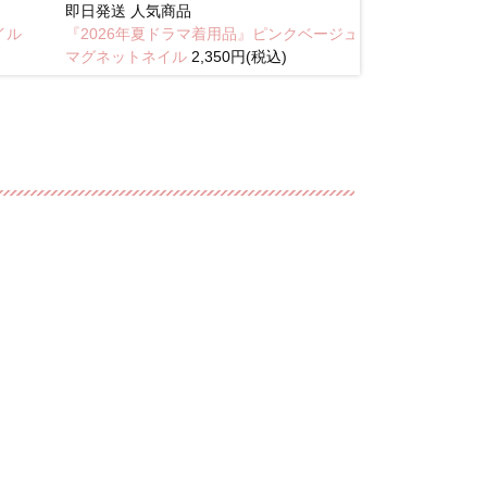
即日発送
人気商品
New
イル
『2026年夏ドラマ着用品』ピンクベージュ
琥珀のラテニュ
マグネットネイル
2,350円(税込)
込)