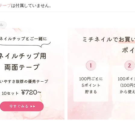
テープ
は付属していません。
ル