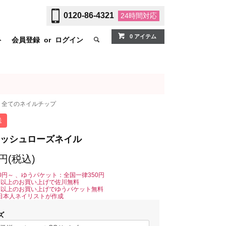
0120-86-4321
24時間
対応
0 アイテム
ト
会員登録
or
ログイン
全てのネイルチップ
送
ッシュローズネイル
0円(税込)
0円～ 、ゆうパケット：全国一律350円
0円以上のお買い上げで佐川無料
0円以上のお買い上げでゆうパケット無料
日本人ネイリストが作成
ズ