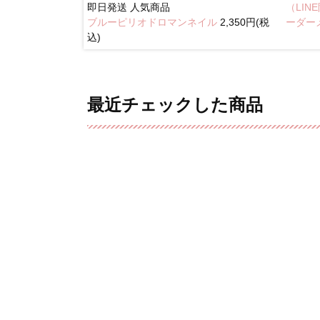
即日発送
人気商品
（LI
ブルーピリオドロマンネイル
2,350円(税
イル
2,350円(税込)
ーダー
込)
最近チェックした商品