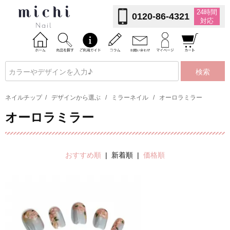
24時間
0120-86-4321
対応
検索
ネイルチップ
/
デザインから選ぶ
/
ミラーネイル
/
オーロラミラー
オーロラミラー
おすすめ順
| 新着順 |
価格順