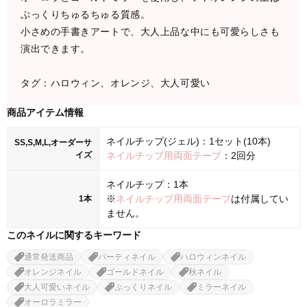
ぷっくりちゅるちゅる質感。
小さめの手書きアートで、大人上品な中にも可愛らしさも
演出できます。
タグ：ハロウィン、オレンジ、大人可愛い
商品アイテム情報
ネイルチップ(ジェル)：1セット(10本)
SS,S,M,L,オーダーサ
イズ
ネイルチップ用両面テープ
：2回分
ネイルチップ：1本
※
ネイルチップ用両面テープ
は付属してい
1本
ません。
このネイルに関するキーワード
通常発送商品
パーティネイル
ハロウィンネイル
オレンジネイル
ゴールドネイル
秋ネイル
大人可愛いネイル
ぷっくりネイル
ミラーネイル
オーロラミラー