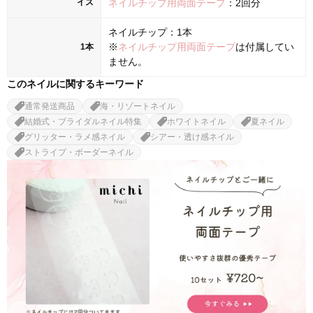
イズ
ネイルチップ用両面テープ
：2回分
ネイルチップ：1本
※
ネイルチップ用両面テープ
は付属してい
1本
ません。
このネイルに関するキーワード
通常発送商品
海・リゾートネイル
結婚式・ブライダルネイル特集
ホワイトネイル
夏ネイル
グリッター・ラメ感ネイル
シアー・透け感ネイル
ストライプ・ボーダーネイル