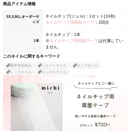
商品アイテム情報
ネイルチップ(ジェル)：1セット(10本)
SS,S,M,L,オーダーサ
イズ
ネイルチップ用両面テープ
：2回分
ネイルチップ：1本
※
ネイルチップ用両面テープ
は付属してい
1本
ません。
このネイルに関するキーワード
通常発送商品
ショートネイル
ロングネイル
レッドネイル
エンボスネイル