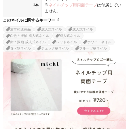
※
ネイルチップ用両面テープ
は付属してい
1本
ません。
このネイルに関するキーワード
通常発送商品
成人式ネイル
成人式ネイル
白色＊振袖-成人式ネイル
成人式ネイル
赤＊振袖-成人式ネイル
レッドネイル
ホワイトネイル
食べ物ネイル
チェック柄ネイル
フルーツ柄ネイル