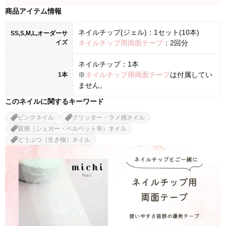
商品アイテム情報
ネイルチップ(ジェル)：1セット(10本)
SS,S,M,L,オーダーサ
イズ
ネイルチップ用両面テープ
：2回分
ネイルチップ：1本
※
ネイルチップ用両面テープ
は付属してい
1本
ません。
このネイルに関するキーワード
ピンクネイル
グリッター・ラメ感ネイル
質感（シュガー・ベルベット等）ネイル
どうぶつ（生き物）ネイル