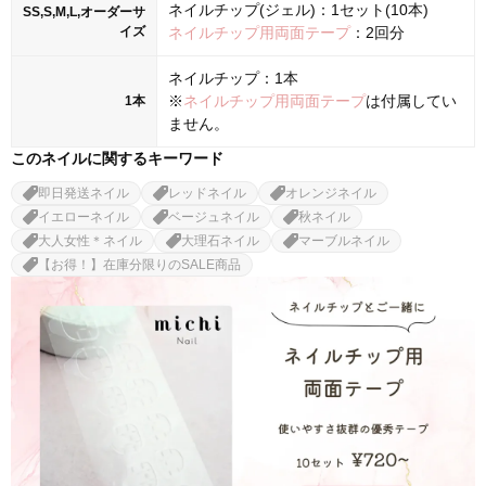
ネイルチップ(ジェル)：1セット(10本)
SS,S,M,L,オーダーサ
イズ
ネイルチップ用両面テープ
：2回分
ネイルチップ：1本
※
ネイルチップ用両面テープ
は付属してい
1本
ません。
このネイルに関するキーワード
即日発送ネイル
レッドネイル
オレンジネイル
イエローネイル
ベージュネイル
秋ネイル
大人女性＊ネイル
大理石ネイル
マーブルネイル
【お得！】在庫分限りのSALE商品