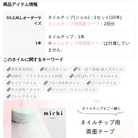
商品アイテム情報
ネイルチップ(ジェル)：1セット(10本)
SS,S,M,L,オーダーサ
イズ
ネイルチップ用両面テープ
：2回分
ネイルチップ：1本
※
ネイルチップ用両面テープ
は付属してい
1本
ません。
このネイルに関するキーワード
通常発送商品
成人式ネイル
青・紺＊振袖-成人式ネイル
結婚式・ブライダルネイル特集
お呼ばれブライダルネイル
ネイビーネイル
ブルー&水色ネイル
ゴールドネイル
大人女性＊ネイル
ビジュー・ストーンネイル
フレンチネイル