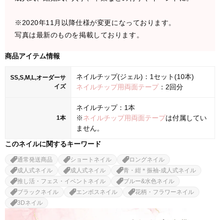
※2020年11月以降仕様が変更になっております。
写真は最新のものを掲載しております。
商品アイテム情報
ネイルチップ(ジェル)：1セット(10本)
SS,S,M,L,オーダーサ
イズ
ネイルチップ用両面テープ
：2回分
ネイルチップ：1本
※
ネイルチップ用両面テープ
は付属してい
1本
ません。
このネイルに関するキーワード
通常発送商品
ショートネイル
ロングネイル
成人式ネイル
成人式ネイル
青・紺＊振袖-成人式ネイル
推し活・フェス・イベントネイル
ブルー&水色ネイル
ブラックネイル
エンボスネイル
花柄・フラワーネイル
3Dネイル