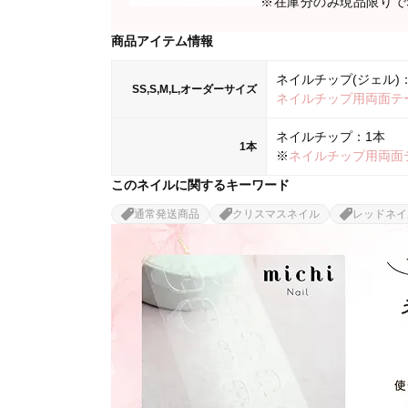
※在庫分のみ現品限りでS
商品アイテム情報
ネイルチップ(ジェル)：
SS,S,M,L,オーダーサイズ
ネイルチップ用両面テ
ネイルチップ：1本
1本
※
ネイルチップ用両面
このネイルに関するキーワード
通常発送商品
クリスマスネイル
レッドネイ