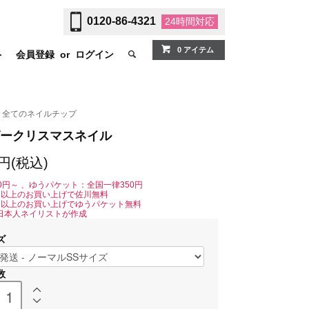
0120-86-4321
24時間
対応
0 アイテム
ト
会員登録
or
ログイン
全てのネイルチップ
ークリスマスネイル
0円(税込)
0円～ 、ゆうパケット：全国一律350円
0円以上のお買い上げで佐川無料
0円以上のお買い上げでゆうパケット無料
日本人ネイリストが作成
ズ
数