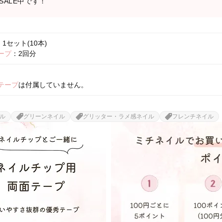
ALE中です！
1セット(10本)
ープ
：2回分
テープ
は付属していません。
ル
グリーンネイル
グリッター・ラメ感ネイル
フレンチネイル