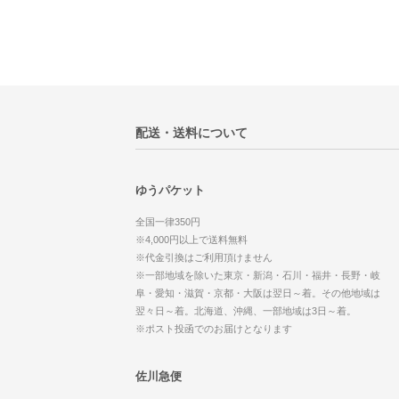
配送・送料について
ゆうパケット
全国一律350円
※4,000円以上で送料無料
※代金引換はご利用頂けません
※一部地域を除いた東京・新潟・石川・福井・長野・岐
阜・愛知・滋賀・京都・大阪は翌日～着。その他地域は
翌々日～着。北海道、沖縄、一部地域は3日～着。
※ポスト投函でのお届けとなります
佐川急便