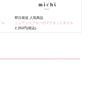
即日発送
人気商品
即日発送
人気商
イル
ニュアンスブルーのマグネットネイル
Brown pink
2,350円(税込)
(税込)