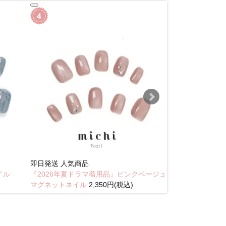
即日発送
人気商品
New
イル
『2026年夏ドラマ着用品』ピンクベージュ
琥珀のラテニュ
マグネットネイル
2,350円(税込)
込)