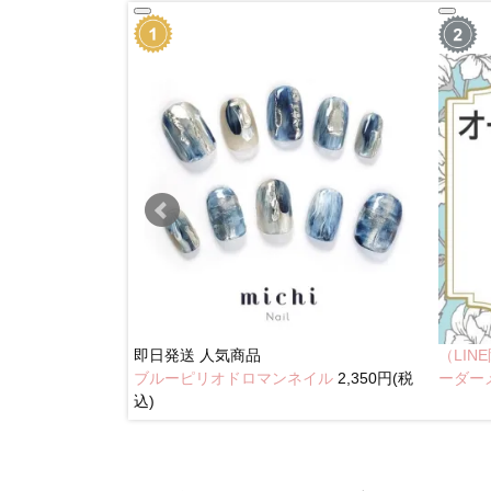
即日発送
人気商品
（LI
ブルーピリオドロマンネイル
2,350円(税
イル
2,350円(税込)
ーダー
込)