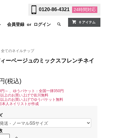
0120-86-4321
24時間
対応
0 アイテム
ト
会員登録
or
ログイン
全てのネイルチップ
ィーベージュのミックスフレンチネイ
0円(税込)
0円～ 、ゆうパケット：全国一律350円
0円以上のお買い上げで佐川無料
0円以上のお買い上げでゆうパケット無料
日本人ネイリストが作成
ズ
数